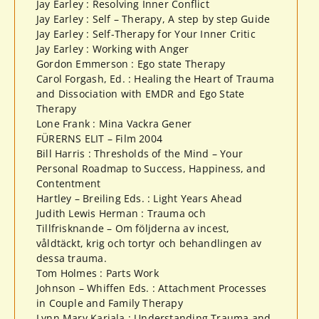
Jay Earley : Resolving Inner Conflict
Jay Earley : Self – Therapy, A step by step Guide
Jay Earley : Self-Therapy for Your Inner Critic
Jay Earley : Working with Anger
Gordon Emmerson : Ego state Therapy
Carol Forgash, Ed. : Healing the Heart of Trauma
and Dissociation with EMDR and Ego State
Therapy
Lone Frank : Mina Vackra Gener
FÜRERNS ELIT – Film 2004
Bill Harris : Thresholds of the Mind – Your
Personal Roadmap to Success, Happiness, and
Contentment
Hartley – Breiling Eds. : Light Years Ahead
Judith Lewis Herman : Trauma och
Tillfrisknande – Om följderna av incest,
våldtäckt, krig och tortyr och behandlingen av
dessa trauma.
Tom Holmes : Parts Work
Johnson – Whiffen Eds. : Attachment Processes
in Couple and Family Therapy
Lynn Mary Karjala : Understanding Trauma and