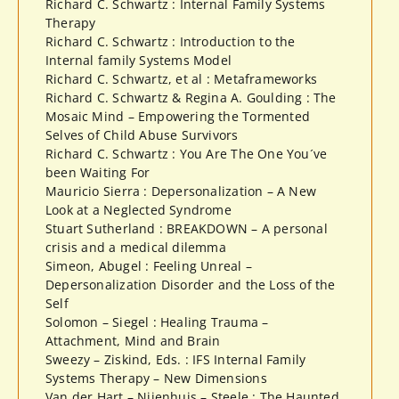
Richard C. Schwartz : Internal Family Systems
Therapy
Richard C. Schwartz : Introduction to the
Internal family Systems Model
Richard C. Schwartz, et al : Metaframeworks
Richard C. Schwartz & Regina A. Goulding : The
Mosaic Mind – Empowering the Tormented
Selves of Child Abuse Survivors
Richard C. Schwartz : You Are The One You´ve
been Waiting For
Mauricio Sierra : Depersonalization – A New
Look at a Neglected Syndrome
Stuart Sutherland : BREAKDOWN – A personal
crisis and a medical dilemma
Simeon, Abugel : Feeling Unreal –
Depersonalization Disorder and the Loss of the
Self
Solomon – Siegel : Healing Trauma –
Attachment, Mind and Brain
Sweezy – Ziskind, Eds. : IFS Internal Family
Systems Therapy – New Dimensions
Van der Hart – Nijenhuis – Steele : The Haunted