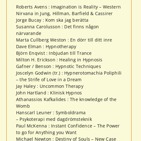
Roberts Avens : Imagination is Reality – Western
Nirvana in Jung, Hillman, Barfield & Cassirer
Jorge Bucay : Kom ska jag berätta
Susanna Carolusson : Det finns någon
närvarande
Marta Cullberg Weston : En dörr till ditt inre
Dave Elman : Hypnotherapy
Björn Enqvist : Inbjudan till Trance
Milton H. Erickson : Healing in Hypnosis
Gafner / Benson : Hypnotic Techniques
Joscelyn Godwin (tr.) : Hypnerotomachia Poliphili
– the Strife of Love in a Dream
Jay Haley : Uncommon Therapy
John Hartland : Klinisk Hypnos
Athanassios Kafkalides : The knowledge of the
Womb
Hanscarl Leuner : Symboldrama
– Psykoterapi med dagdrömsteknik
Paul McKenna : Instant Confidence – The Power
to go for Anything you Want
Michael Newton : Destiny of Souls – New Case