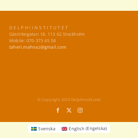
D E L P H I I N S T I T U T E T
Gästrikegatan 18, 113 62 Stockholm
Mobile: 070-373 45 58
taheri.mahnaz@gmail.com
© Copyright 2025 Delphiinstitutet
Facebook
X
Instagram
Svenska
English
(
Engelska
)