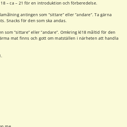
 18 – ca – 21 för en introduktion och förberedelse.
lamålning antingen som ”sittare” eller ”andare”. Ta gärna
ts. Snacks för den som ska andas.
 som ”sittare” eller ”andare”. Omkring kl18 måltid för den
t värma mat finns och gott om matställen i närheten att handla
1.
on.me