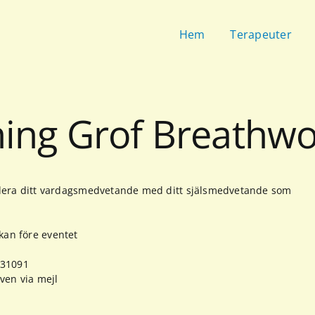
Hem
Terapeuter
ning Grof Breathw
dera ditt vardagsmedvetande med ditt själsmedvetande som
ckan före eventet
 31091
ven via mejl