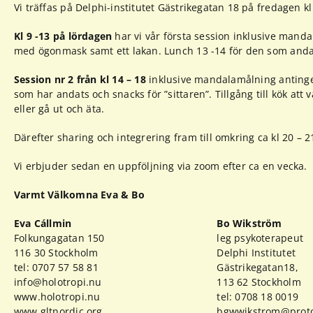
Vi träffas på Delphi-institutet Gästrikegatan 18 på fredagen kl
Kl 9 -13 på lördagen
har vi vår första session inklusive manda
med ögonmask samt ett lakan. Lunch 13 -14 för den som anda
Session nr 2 från kl 14 – 18
inklusive mandalamålning antingen
som har andats och snacks för ”sittaren”. Tillgång till kök at
eller gå ut och äta.
Därefter sharing och integrering fram till omkring ca kl 20 – 2
Vi erbjuder sedan en uppföljning via zoom efter ca en vecka.
Varmt Välkomna Eva & Bo
Eva Cállmin
Bo Wikström
Folkungagatan 150
leg psykoterapeut
116 30 Stockholm
Delphi Institutet
tel: 0707 57 58 81
Gästrikegatan18,
info@holotropi.nu
113 62 Stockholm
www.holotropi.nu
tel: 0708 18 0019
www.gltnordic.org
bgwwikstrom@prot